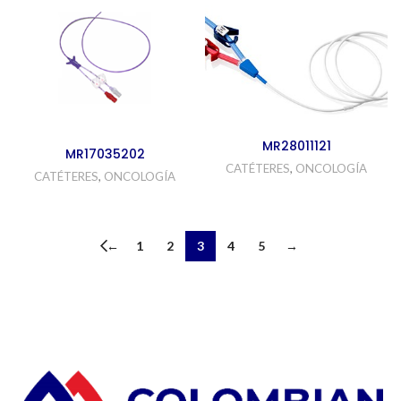
MR28011121
MR17035202
CATÉTERES
,
ONCOLOGÍA
CATÉTERES
,
ONCOLOGÍA
←
1
2
3
4
5
→