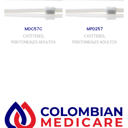
MDC57C
MPD257
CATÉTERES
,
CATÉTERES
,
PERITONEALES ADULTOS
PERITONEALES ADULTOS