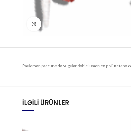
Click to enlarge
Raulerson precurvado yugular doble lumen en poliuretano c
İLGILI ÜRÜNLER