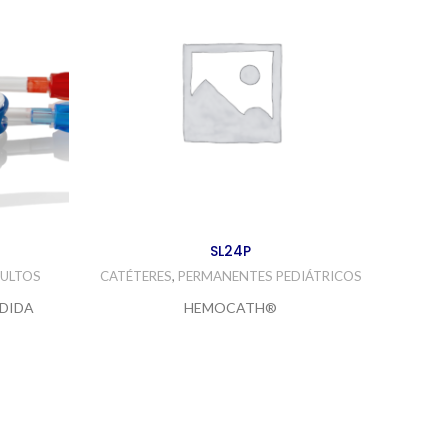
SL24P
ULTOS
CATÉTERES
,
PERMANENTES PEDIÁTRICOS
CATÉ
IDIDA
HEMOCATH®