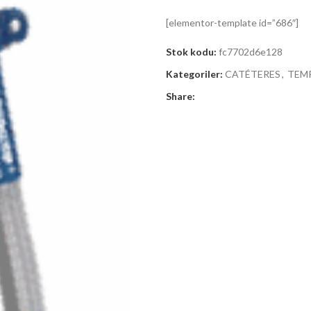
[elementor-template id=”686″]
Stok kodu:
fc7702d6e128
Kategoriler:
CATÉTERES
,
TEM
Share: