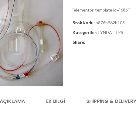
[elementor-template id=”686″]
Stok kodu:
b876b962b108
Kategoriler:
LYNDA
,
TPS
Share:
AÇIKLAMA
EK BILGI
SHIPPING & DELIVER