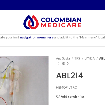
ate your first
navigation menu here
and add it to the "Main menu" locat
Ana Sayfa
TPS
LYNDA
ABL
ABL214
HEMOFILTRO
Add to wishlist