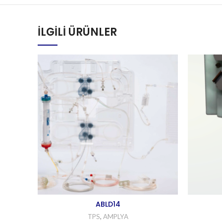
İLGILI ÜRÜNLER
ABLD14
TPS
,
AMPLYA